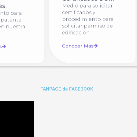
es
Medio para solicitar
certificados y
nto para
procedimiento para
 patente
solicitar permiso de
en nuestra
edificación
Conocer Mas
s
FANPAGE de FACEBOOK