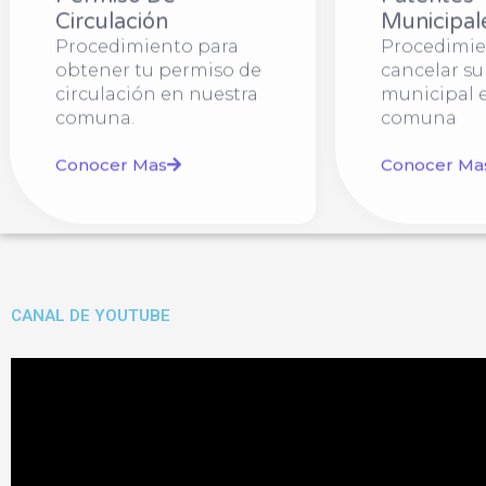
Circulación
Municipal
Procedimiento para
Procedimie
obtener tu permiso de
cancelar su
circulación en nuestra
municipal 
comuna.
comuna
Conocer Mas
Conocer Ma
CANAL DE YOUTUBE