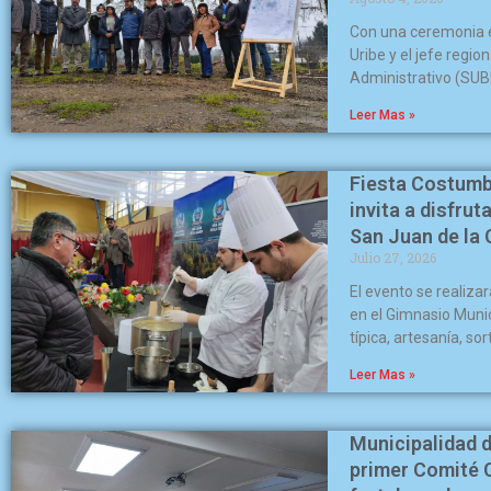
Con una ceremonia e
Uribe y el jefe regio
Administrativo (SUB
Leer Mas »
Fiesta Costumbr
invita a disfrut
San Juan de la
Julio 27, 2026
El evento se realiza
en el Gimnasio Muni
típica, artesanía, so
Leer Mas »
Municipalidad d
primer Comité 