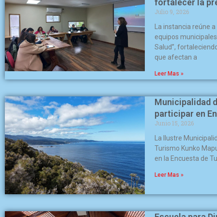
fortalecer la p
Julio 9, 2026
La instancia reúne a
equipos municipales
Salud”, fortaleciend
que afectan a
Leer Mas »
Municipalidad d
participar en 
Junio 15, 2026
La Ilustre Municipal
Turismo Kunko Mapu L
en la Encuesta de T
Leer Mas »
Escuela para Di