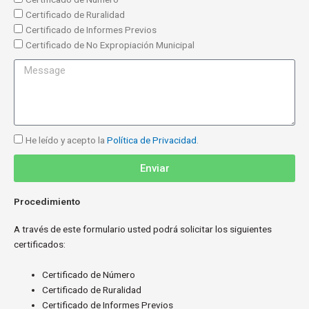
o
e
Certificado de Ruralidad
r
Certificado de Informes Previos
t
Certificado de No Expropiación Municipal
i
M
f
e
i
s
c
s
a
a
d
P
He leído y acepto la
Política de Privacidad
.
g
o
o
e
s
Enviar
l
í
t
Procedimiento
i
A través de este formulario usted podrá solicitar los siguientes
c
certificados:
a
d
Certificado de Número
e
Certificado de Ruralidad
P
Certificado de Informes Previos
r