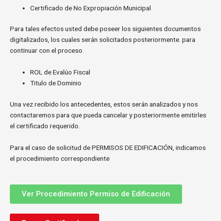
Certificado de No Expropiación Municipal
i
v
Para tales efectos usted debe poseer los siguientes documentos
a
digitalizados, los cuales serán solicitados posteriormente. para
c
continuar con el proceso.
i
d
ROL de Evalúo Fiscal
a
Titulo de Dominio
d
Una vez recibido los antecedentes, estos serán analizados y nos
contactaremos para que pueda cancelar y posteriormente emitirles
el certificado requerido.
Para el caso de solicitud de PERMISOS DE EDIFICACIÓN, indicamos
el procedimiento correspondiente
Ver Procedimiento Permiso de Edificación