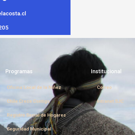
lacosta.cl
205
Programas
Institucional
Oficina Local de la Niñez
Correo
Chile Crece Contigo
Intranet SJC
Registro Social de Hogares
Seguridad Municipal