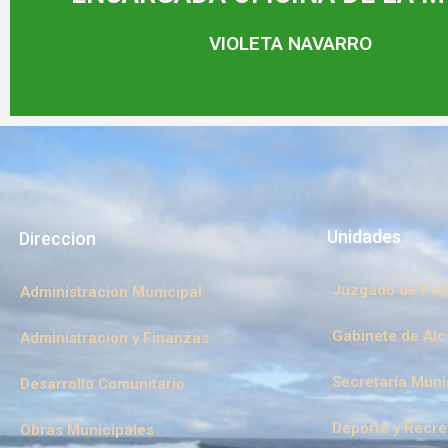
VIOLETA NAVARRO
Unidades
Direccion
Juzgado de Poli
Administracion Municipal
Gabinete de Alc
Administracion y Finanzas
Secretaría Muni
Desarrollo Comunitario
Deporte y Recr
Obras Municipales