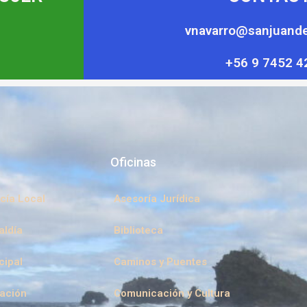
vnavarro@sanjuande
+56 9 7452 4
Oficinas
cía Local
Asesoría Jurídica
aldía
Biblioteca
cipal
Caminos y Puentes
eación
Comunicación y Cultura