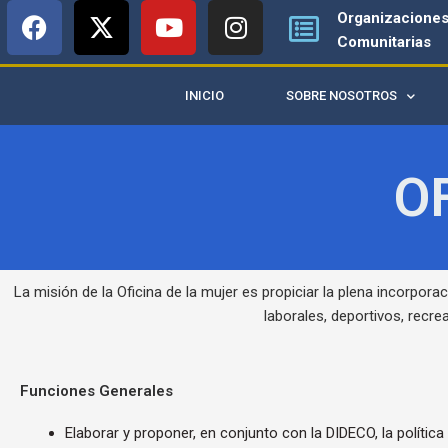
F
X
Y
I
Ir
Organizacione
a
-
o
n
al
Comunitarias
c
t
u
s
contenido
e
w
t
t
INICIO
SOBRE NOSOTROS
b
i
u
a
o
t
b
g
o
t
e
r
O
k
e
a
r
m
La misión de la Oficina de la mujer es propiciar la plena incorpo
laborales, deportivos, recre
Funciones Generales
Elaborar y proponer, en conjunto con la DIDECO, la políti