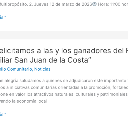
ultipropósito. 2. Jueves 12 de marzo de 2026
Hora: 11:00 ho
s ”
elicitamos a las y los ganadores de
amos
liar San Juan de la Costa”
llo Comunitario
,
Noticias
n alegría saludamos a quienes se adjudicaron este importante 
res
os a iniciativas comunitarias orientadas a la promoción, fortalec
one en valor los atractivos naturales, culturales y patrimonial
vando la economía local
sable
mo
s ”
r