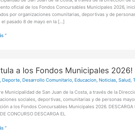
ento oficial de los Fondos Concursables Municipales 2026, inici
dos por organizaciones comunitarias, deportivas y de persona
 el pasado 8 de mayo en la […]
sables
s ”
a
s
tula a los Fondos Municipales 2026!
,
Deporte
,
Desarrollo Comunitario
,
Educacion
,
Noticias
,
Salud
,
aciones
ales
tre Municipalidad de San Juan de la Costa, a través de la Direcci
aciones sociales, deportivas, comunitarias y de personas mayor
a
ación a los Fondos Concursables Municipales 2026. DESC
 DE CONCURSO DESCARGA EL
s ”