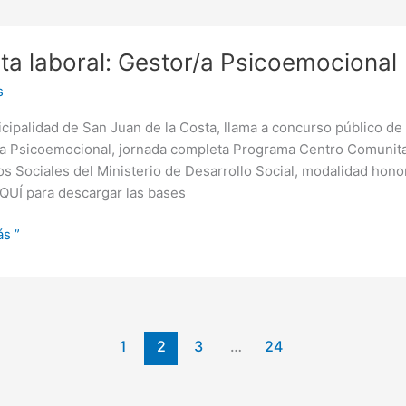
ta laboral: Gestor/a Psicoemocional
a
s
mocional
cipalidad de San Juan de la Costa, llama a concurso público de
a Psicoemocional, jornada completa Programa Centro Comunita
os Sociales del Ministerio de Desarrollo Social, modalidad hono
QUÍ para descargar las bases
s ”
1
2
3
…
24