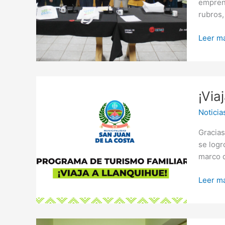
emprend
privada
rubros,
“Kunko
Mapu
Leer má
Lahual”
para
fortale
el
¡Viaja
turismo
¡Via
a
local
Llanqu
Noticia
con
el
Gracias
Progra
se logr
Turism
marco 
Familiar
Leer má
Comuni