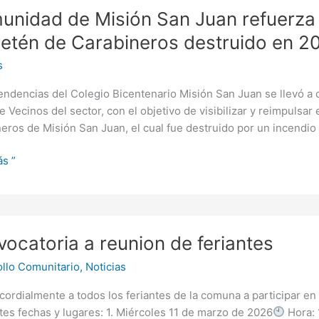
nidad de Misión San Juan refuerza 
retén de Carabineros destruido en 2
s
a
ndencias del Colegio Bicentenario Misión San Juan se llevó a 
es
e Vecinos del sector, con el objetivo de visibilizar y reimpulsar 
eros de Misión San Juan, el cual fue destruido por un incendio
ión
s ”
neros
atoria
do
ocatoria a reunion de feriantes
n
llo Comunitario
,
Noticias
es
 cordialmente a todos los feriantes de la comuna a participar en
tes fechas y lugares: 1. Miércoles 11 de marzo de 2026
Hora: 