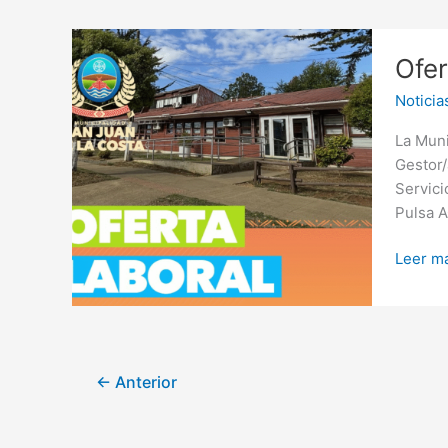
Juan
de
Oferta
la
Ofer
laboral:
Costa”
Gestor/
Noticia
Psicoe
La Muni
Gestor/
Servici
Pulsa A
Leer má
←
Anterior