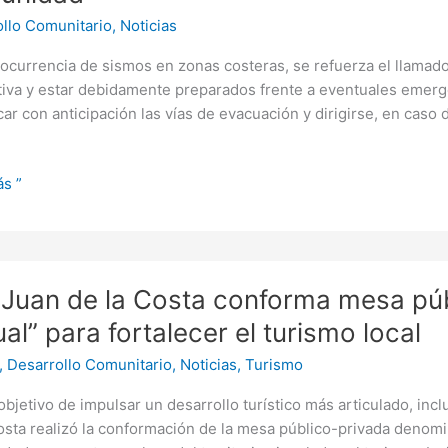
llo Comunitario
,
Noticias
os
 ocurrencia de sismos en zonas costeras, se refuerza el llamad
s
s:
iva y estar debidamente preparados frente a eventuales emerge
o
icar con anticipación las vías de evacuación y dirigirse, en cas
dad
s ”
Juan de la Costa conforma mesa pú
al” para fortalecer el turismo local
,
Desarrollo Comunitario
,
Noticias
,
Turismo
ma
objetivo de impulsar un desarrollo turístico más articulado, inc
osta realizó la conformación de la mesa público-privada denom
-