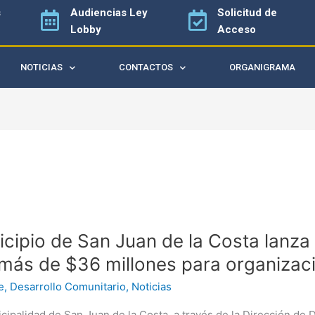
s
Audiencias
Ley
Solicitud de
Lobby
Acceso
NOTICIAS
CONTACTOS
ORGANIGRAMA
io
cipio de San Juan de la Costa lanz
más de $36 millones para organizac
e
,
Desarrollo Comunitario
,
Noticias
cipalidad de San Juan de la Costa, a través de la Dirección de 