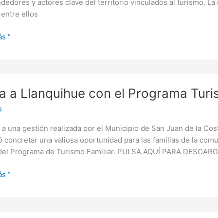
edores y actores clave del territorio vinculados al turismo. La 
 entre ellos
s ”
cer
ja a Llanquihue con el Programa Turi
ihue
s
 a una gestión realizada por el Municipio de San Juan de la Cos
ma
ó concretar una valiosa oportunidad para las familias de la comu
o
del Programa de Turismo Familiar. PULSA AQUÍ PARA DESC
!
s ”
dad