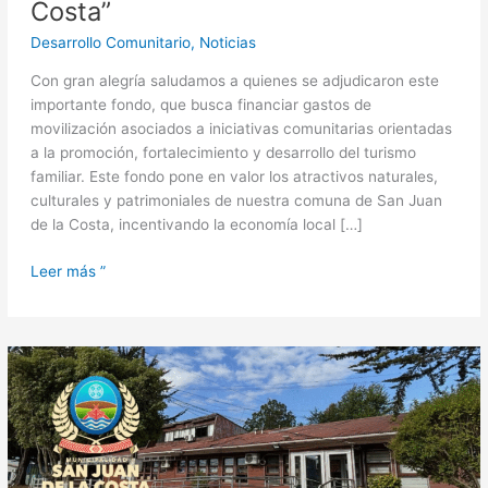
Costa”
Desarrollo Comunitario
,
Noticias
Con gran alegría saludamos a quienes se adjudicaron este
importante fondo, que busca financiar gastos de
movilización asociados a iniciativas comunitarias orientadas
a la promoción, fortalecimiento y desarrollo del turismo
familiar. Este fondo pone en valor los atractivos naturales,
culturales y patrimoniales de nuestra comuna de San Juan
de la Costa, incentivando la economía local […]
Leer más ”
Oferta
laboral:
Gestor/a
Psicoemocional