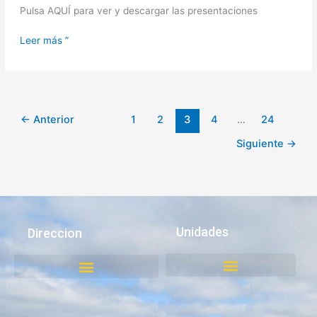
Pulsa AQUÍ para ver y descargar las presentaciones
Leer más ”
←
Anterior
1
2
3
4
…
24
Siguiente
→
Unidades
Direccion
Juzgado de Policía Local
Medio Ambiente, Aseo y Ornato