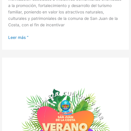
a la promoción, fortalecimiento y desarrollo del turismo
familiar, poniendo en valor los atractivos naturales,
culturales y patrimoniales de la comuna de San Juan de la
Costa, con el fin de incentivar
Leer más ”
Verano
2026:
“San
Juan
de
la
Costa
te
enamora”