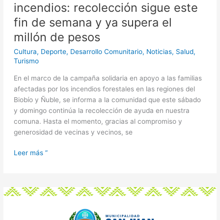
incendios: recolección sigue este
este
fin
fin de semana y ya supera el
de
millón de pesos
semana
y
Cultura
,
Deporte
,
Desarrollo Comunitario
,
Noticias
,
Salud
,
Turismo
ya
supera
En el marco de la campaña solidaria en apoyo a las familias
el
afectadas por los incendios forestales en las regiones del
millón
Biobío y Ñuble, se informa a la comunidad que este sábado
de
y domingo continúa la recolección de ayuda en nuestra
pesos
comuna. Hasta el momento, gracias al compromiso y
generosidad de vecinas y vecinos, se
Leer más ”
Bases
de
postulación