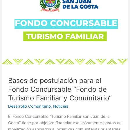
para
el
Fondo
Concursable
“Fondo
de
Turismo
Familiar
y
Comunitario”
Bases de postulación para el
Fondo Concursable “Fondo de
Turismo Familiar y Comunitario”
Desarrollo Comunitario
,
Noticias
El Fondo Concursable “Turismo Familiar san Juan de la
Costa” tiene por objetivo financiar exclusivamente gastos de
movilización asociados a iniciativas comunitarias orientadas