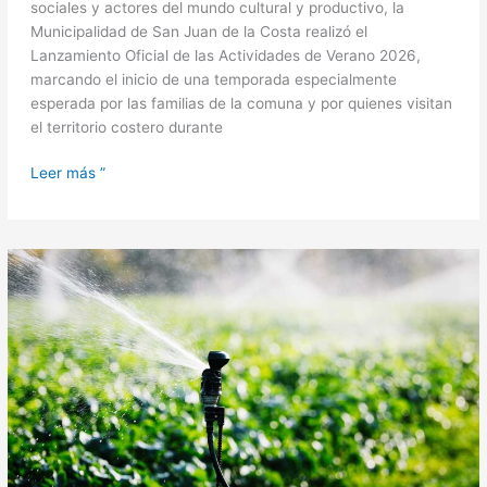
sociales y actores del mundo cultural y productivo, la
Municipalidad de San Juan de la Costa realizó el
Lanzamiento Oficial de las Actividades de Verano 2026,
marcando el inicio de una temporada especialmente
esperada por las familias de la comuna y por quienes visitan
el territorio costero durante
Leer más ”
Conoce
los
resultados
de
las
postulaciones
en
obras
de
riego