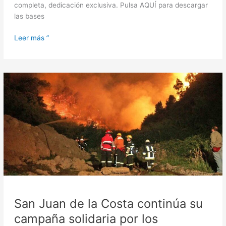
completa, dedicación exclusiva. Pulsa AQUÍ para descargar
las bases
Leer más ”
San
Juan
de
la
Costa
continúa
su
campaña
solidaria
por
los
incendios:
San Juan de la Costa continúa su
recolección
campaña solidaria por los
sigue