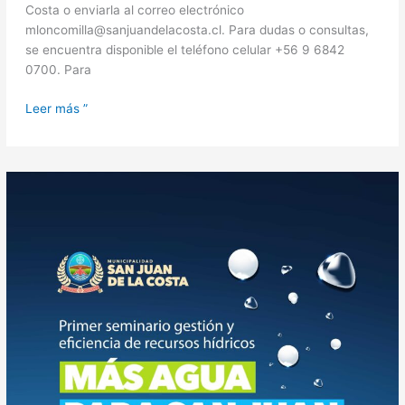
Costa o enviarla al correo electrónico
mloncomilla@sanjuandelacosta.cl. Para dudas o consultas,
se encuentra disponible el teléfono celular +56 9 6842
0700. Para
Leer más ”
Descarga
las
presentaciones
del
Seminario
Hídrico
“Más
Agua
para
San
Juan
de