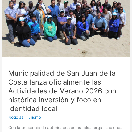
de
la
Costa
lanza
oficialmente
las
Actividades
de
Verano
2026
con
Municipalidad de San Juan de la
histórica
inversión
Costa lanza oficialmente las
y
Actividades de Verano 2026 con
foco
histórica inversión y foco en
en
identidad
identidad local
local
Noticias
,
Turismo
Con la presencia de autoridades comunales, organizaciones