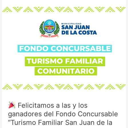
Felicitamos
a
las
y
los
ganadores
del
Fondo
Concursable
“Turismo
Familiar
San
Juan
de
Felicitamos a las y los
la
Costa”
ganadores del Fondo Concursable
“Turismo Familiar San Juan de la