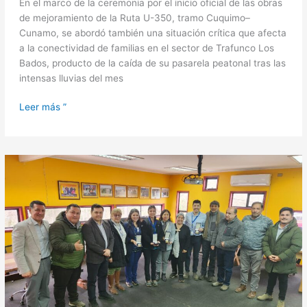
local
En el marco de la ceremonia por el inicio oficial de las obras
de mejoramiento de la Ruta U-350, tramo Cuquimo–
Cunamo, se abordó también una situación crítica que afecta
a la conectividad de familias en el sector de Trafunco Los
Bados, producto de la caída de su pasarela peatonal tras las
intensas lluvias del mes
Leer más ”
San
Juan
de
la
Costa
lidera
la
innovación
en
salud