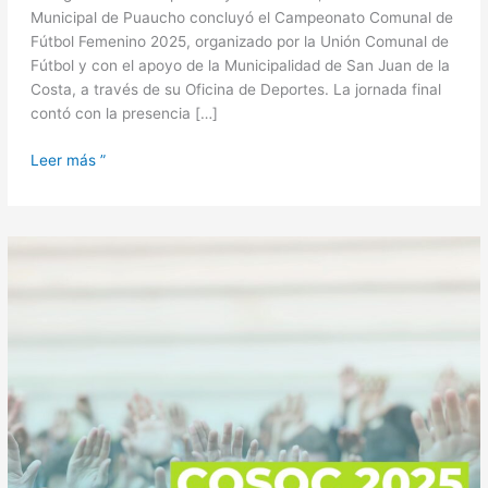
Municipal de Puaucho concluyó el Campeonato Comunal de
Fútbol Femenino 2025, organizado por la Unión Comunal de
Fútbol y con el apoyo de la Municipalidad de San Juan de la
Costa, a través de su Oficina de Deportes. La jornada final
contó con la presencia […]
Leer más ”
¡Este
martes
5
de
agosto
vota
por
tu
comuna
en
el