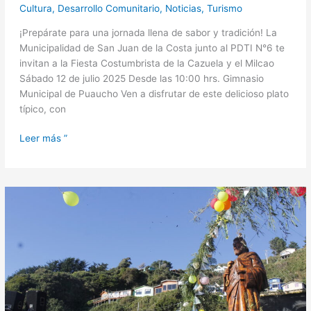
Cultura
,
Desarrollo Comunitario
,
Noticias
,
Turismo
¡Prepárate para una jornada llena de sabor y tradición! La
Municipalidad de San Juan de la Costa junto al PDTI N°6 te
invitan a la Fiesta Costumbrista de la Cazuela y el Milcao
Sábado 12 de julio 2025 Desde las 10:00 hrs. Gimnasio
Municipal de Puaucho Ven a disfrutar de este delicioso plato
típico, con
Leer más ”
San
Juan
de
la
Costa
celebró
el
Día