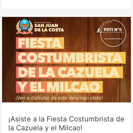
¡Asiste
a
la
Fiesta
Costumbrista
de
la
Cazuela
y
el
Milcao!
¡Asiste a la Fiesta Costumbrista de
la Cazuela y el Milcao!