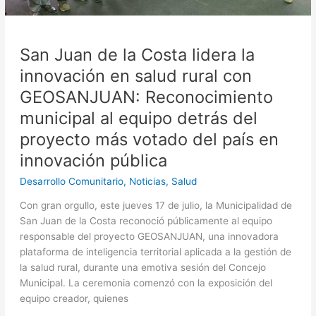
rural
con
GEOSANJUAN:
San Juan de la Costa lidera la
Reconocimiento
municipal
innovación en salud rural con
al
GEOSANJUAN: Reconocimiento
equipo
municipal al equipo detrás del
detrás
del
proyecto más votado del país en
proyecto
innovación pública
más
votado
Desarrollo Comunitario
,
Noticias
,
Salud
del
Con gran orgullo, este jueves 17 de julio, la Municipalidad de
país
San Juan de la Costa reconoció públicamente al equipo
en
responsable del proyecto GEOSANJUAN, una innovadora
innovación
plataforma de inteligencia territorial aplicada a la gestión de
pública
la salud rural, durante una emotiva sesión del Concejo
Municipal. La ceremonia comenzó con la exposición del
equipo creador, quienes