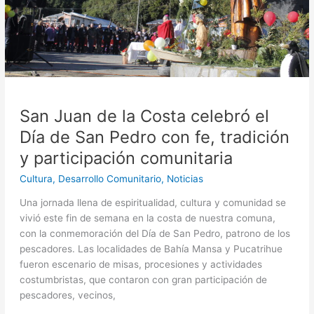
de
San
Pedro
con
fe,
tradición
y
San Juan de la Costa celebró el
participación
comunitaria
Día de San Pedro con fe, tradición
y participación comunitaria
Cultura
,
Desarrollo Comunitario
,
Noticias
Una jornada llena de espiritualidad, cultura y comunidad se
vivió este fin de semana en la costa de nuestra comuna,
con la conmemoración del Día de San Pedro, patrono de los
pescadores. Las localidades de Bahía Mansa y Pucatrihue
fueron escenario de misas, procesiones y actividades
costumbristas, que contaron con gran participación de
pescadores, vecinos,