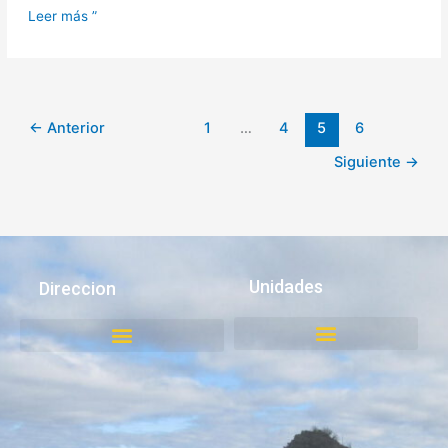
Leer más ”
←
Anterior
1
…
4
5
6
Siguiente
→
Unidades
Direccion
Juzgado de Policía Local
Medio Ambiente, Aseo y Ornato