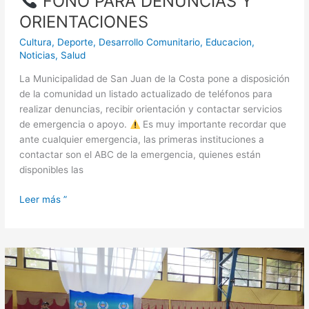
FONO PARA DENUNCIAS Y
ORIENTACIONES
Cultura
,
Deporte
,
Desarrollo Comunitario
,
Educacion
,
Noticias
,
Salud
La Municipalidad de San Juan de la Costa pone a disposición
de la comunidad un listado actualizado de teléfonos para
realizar denuncias, recibir orientación y contactar servicios
de emergencia o apoyo.
Es muy importante recordar que
ante cualquier emergencia, las primeras instituciones a
contactar son el ABC de la emergencia, quienes están
disponibles las
Leer más ”
Más
de
350
cazuelas