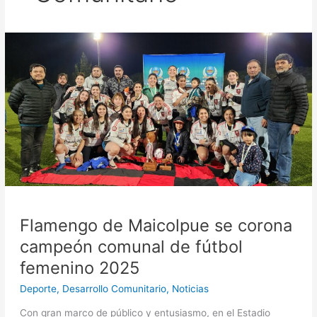
Flamengo
de
Maicolpue
se
corona
campeón
comunal
de
fútbol
femenino
2025
Flamengo de Maicolpue se corona
campeón comunal de fútbol
femenino 2025
Deporte
,
Desarrollo Comunitario
,
Noticias
Con gran marco de público y entusiasmo, en el Estadio