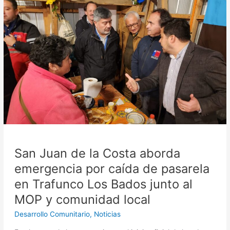
San
Juan
de
la
Costa
aborda
emergencia
por
caída
de
pasarela
en
Trafunco
San Juan de la Costa aborda
Los
Bados
emergencia por caída de pasarela
junto
en Trafunco Los Bados junto al
al
MOP y comunidad local
MOP
y
Desarrollo Comunitario
,
Noticias
comunidad