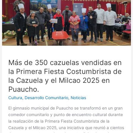
vendidas
en
la
Primera
Fiesta
Costumbrista
de
la
Cazuela
Más de 350 cazuelas vendidas en
y
el
la Primera Fiesta Costumbrista de
Milcao
la Cazuela y el Milcao 2025 en
2025
Puaucho.
en
Puaucho.
Cultura
,
Desarrollo Comunitario
,
Noticias
El gimnasio municipal de Puaucho se transformó en un gran
comedor comunitario y punto de encuentro cultural durante
la realización de la Primera Fiesta Costumbrista de la
Cazuela y el Milcao 2025, una iniciativa que reunió a cientos