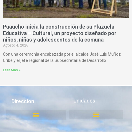
Puaucho inicia la construcción de su Plazuela
Educativa – Cultural, un proyecto diseñado por
niños, niñas y adolescentes de la comuna
Agosto 4, 2026
Con una ceremonia encabezada por el alcalde José Luis Muñoz
Uribe y el jefe regional de la Subsecretaría de Desarrollo
Leer Mas »
Unidades
Direccion
Juzgado de Policía Local
Medio Ambiente, Aseo y Ornato