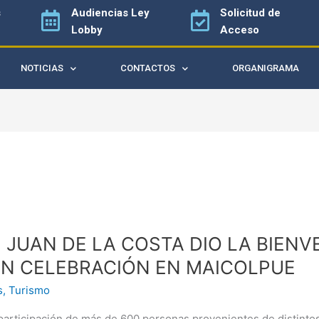
s
Audiencias
Ley
Solicitud de
Lobby
Acceso
NOTICIAS
CONTACTOS
ORGANIGRAMA
 JUAN DE LA COSTA DIO LA BIENV
N CELEBRACIÓN EN MAICOLPUE
s
,
Turismo
participación de más de 600 personas provenientes de distintos