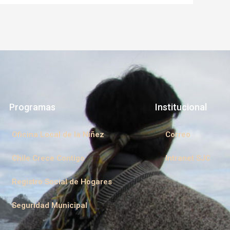
Programas
Institucional
Oficina Local de la Niñez
Correo
Chile Crece Contigo
Intranet SJC
Registro Social de Hogares
Seguridad Municipal