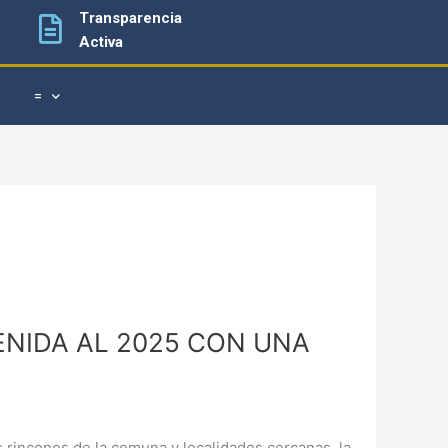
Transparencia
Activa
=
ENIDA AL 2025 CON UNA
 rincones de la comuna y localidades cercanas, la