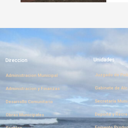
COMUN
Unidades
Direccion
Juzgado de Poli
Administracion Municipal
Gabinete de Alc
Administracion y Finanzas
Secretaría Muni
Desarrollo Comunitario
Deporte y Recr
Obras Municipales
Fomento Produc