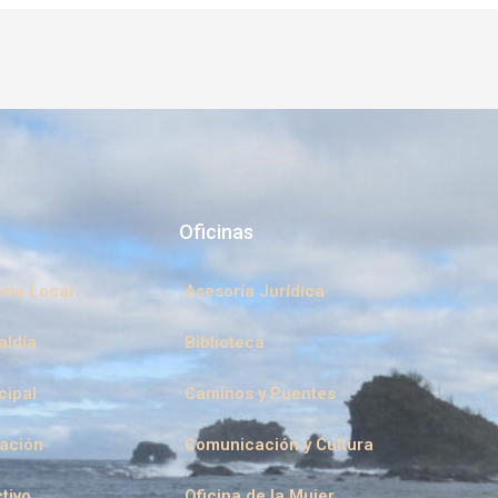
IDAD
Oficinas
cía Local
Asesoría Jurídica
aldía
Biblioteca
cipal
Caminos y Puentes
eación
Comunicación y Cultura
tivo
Oficina de la Mujer