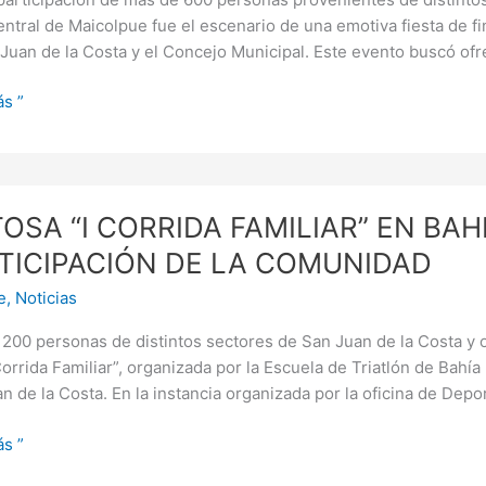
entral de Maicolpue fue el escenario de una emotiva fiesta de fi
NIDA
Juan de la Costa y el Concejo Municipal. Este evento buscó ofr
s ”
RACIÓN
SA
TOSA “I CORRIDA FAMILIAR” EN BA
LPUE
DA
TICIPACIÓN DE LA COMUNIDAD
AR”
e
,
Noticias
200 personas de distintos sectores de San Juan de la Costa y o
Corrida Familiar”, organizada por la Escuela de Triatlón de Bahí
n de la Costa. En la instancia organizada por la oficina de Depo
IPACIÓN
s ”