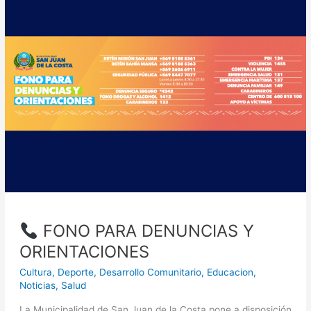
FONO
PARA
DENUNCIAS
Y
ORIENTACIONES
FONO PARA DENUNCIAS Y
ORIENTACIONES
Cultura
,
Deporte
,
Desarrollo Comunitario
,
Educacion
,
Noticias
,
Salud
La Municipalidad de San Juan de la Costa pone a disposición