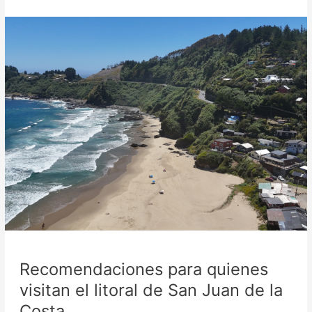
Recomendaciones
para
quienes
visitan
el
litoral
de
San
Juan
de
la
Costa
Recomendaciones para quienes
visitan el litoral de San Juan de la
Costa