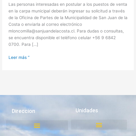
Las personas interesadas en postular a los puestos de venta
en la carpa municipal deberán ingresar su solicitud a través
de la Oficina de Partes de la Municipalidad de San Juan de la
Costa o enviarla al correo electrónico
mloncomilla@sanjuandelacosta.cl. Para dudas o consultas,
se encuentra disponible el teléfono celular +56 9 6842
0700. Para […]
Leer más ”
Unidades
Direccion
Juzgado de Policía Local
Medio Ambiente, Aseo y Ornato