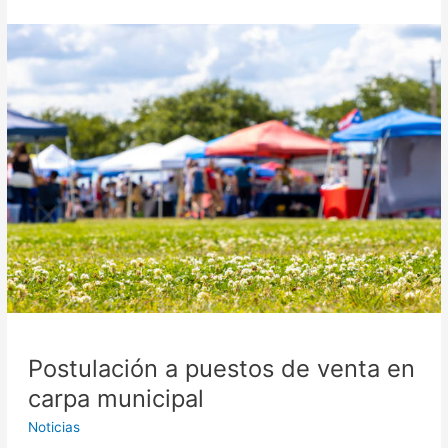
Postulación
a
puestos
de
venta
en
carpa
municipal
Postulación a puestos de venta en
carpa municipal
Noticias