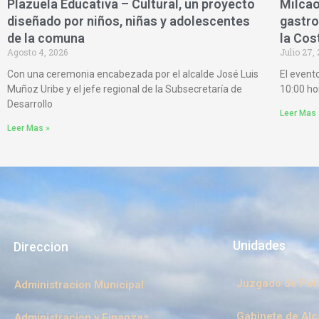
Plazuela Educativa – Cultural, un proyecto
Milcao
diseñado por niños, niñas y adolescentes
gastro
de la comuna
la Cos
Agosto 4, 2026
Julio 27,
Con una ceremonia encabezada por el alcalde José Luis
El event
Muñoz Uribe y el jefe regional de la Subsecretaría de
10:00 ho
Desarrollo
Leer Mas 
Leer Mas »
Unidades
Direccion
Juzgado de Poli
Administracion Municipal
Gabinete de Alc
Administracion y Finanzas