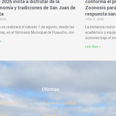
 2026 invita a disfrutar de la
conforma el p
nomía y tradiciones de San Juan de
Zoonosis para 
ta
respuesta san
 2026
Julio 9, 2026
o se realizará el sábado 1 de agosto, desde las
La instancia reúne 
ras, en el Gimnasio Municipal de Puaucho, con
académico y equip
acciones bajo el e
»
Leer Mas »
Oficinas
cía Local
Asesoría Jurídica
aldía
Biblioteca