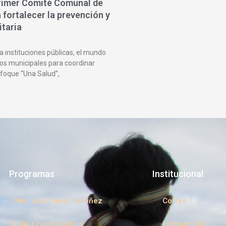
rimer Comité Comunal de
fortalecer la prevención y
itaria
a instituciones públicas, el mundo
os municipales para coordinar
nfoque “Una Salud”,
Programas
Institucional
Oficina Local de la Niñez
Correo
Chile Crece Contigo
Intranet SJC