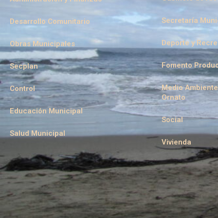
Secretaría Muni
Desarrollo Comunitario
Deporte y Recr
Obras Municipales
Fomento Produc
Secplan
Medio Ambiente
Control
Ornato
Educación Municipal
Social
Salud Municipal
Vivienda