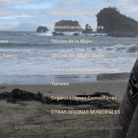
cipal
Caminos y Puentes
eación
Comunicación y Cultura
tivo
Oficina de la Mujer
, Aseo y
Oficina del Adulto Mayor
Pesca y Acuicultura Artesanal
Turismo
Organizaciones Comunitarias
OTRAS OFICINAS MUNICIPALES
Copyright @ I. Municipalidad de San Juan de la Costa.