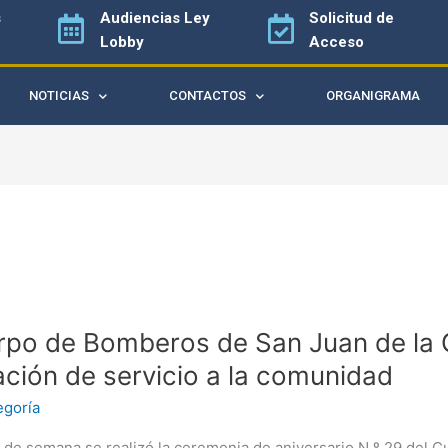
s
Audiencias
Ley
Solicitud de
Lobby
Acceso
NOTICIAS
CONTACTOS
ORGANIGRAMA
po de Bomberos de San Juan de la 
ros
ción de servicio a la comunidad
egoría
n de semana se realizó la ceremonia de aniversario N.º 29 del