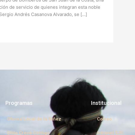
ión de servicio de quienes integran esta noble
 Sergio Andrés Casanova Alvarado, se […]
Programas
Institucional
Oficina Local de la Niñez
Correo
Chile Crece Contigo
Intranet SJC