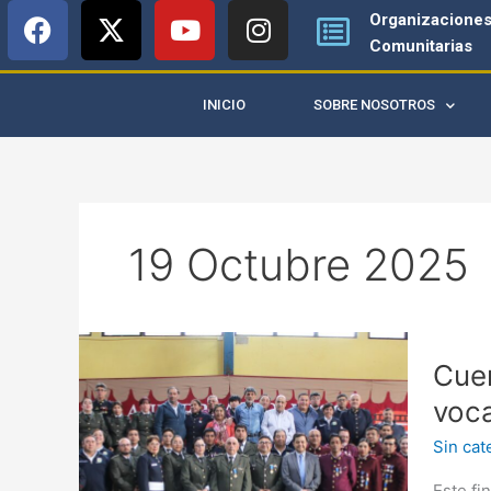
F
X
Y
I
Ir
Organizacione
a
-
o
n
al
Comunitarias
c
t
u
s
contenido
e
w
t
t
INICIO
SOBRE NOSOTROS
b
i
u
a
o
t
b
g
o
t
e
r
k
e
a
r
m
19 Octubre 2025
Cuerpo
Cuer
de
Bombe
voca
de
Sin cat
San
Juan
Este fi