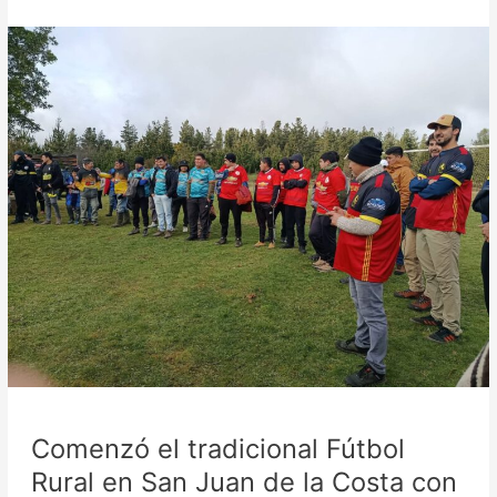
Comenzó
el
tradicional
Fútbol
Rural
en
San
Juan
de
la
Costa
con
48
equipos
en
competencia
Comenzó el tradicional Fútbol
Rural en San Juan de la Costa con