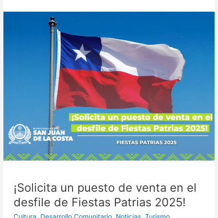
¡Solicita
un
puesto
de
venta
en
el
desfile
de
Fiestas
Patrias
2025!
¡Solicita un puesto de venta en el
desfile de Fiestas Patrias 2025!
Cultura
,
Desarrollo Comunitario
,
Noticias
,
Turismo