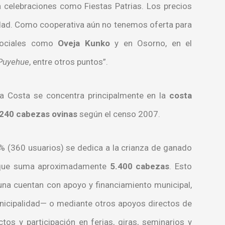
ra celebraciones como Fiestas Patrias. Los precios
idad. Como cooperativa aún no tenemos oferta para
sociales como
Oveja Kunko
y en Osorno, en el
 Puyehue
, entre otros puntos”.
la Costa se concentra principalmente en la
costa
240 cabezas ovinas
según el censo 2007.
0% (360 usuarios) se dedica a la crianza de ganado
o que suma aproximadamente
5.400 cabezas
. Esto
na cuentan con apoyo y financiamiento municipal,
nicipalidad— o mediante otros apoyos directos de
tos y participación en ferias, giras, seminarios y