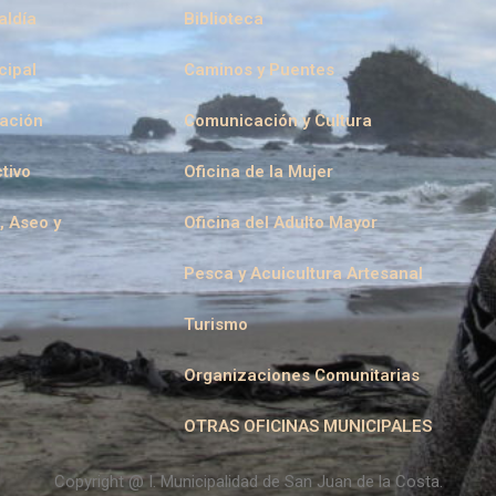
aldía
Biblioteca
cipal
Caminos y Puentes
eación
Comunicación y Cultura
tivo
Oficina de la Mujer
, Aseo y
Oficina del Adulto Mayor
Pesca y Acuicultura Artesanal
Turismo
Organizaciones Comunitarias
OTRAS OFICINAS MUNICIPALES
Copyright @ I. Municipalidad de San Juan de la Costa.