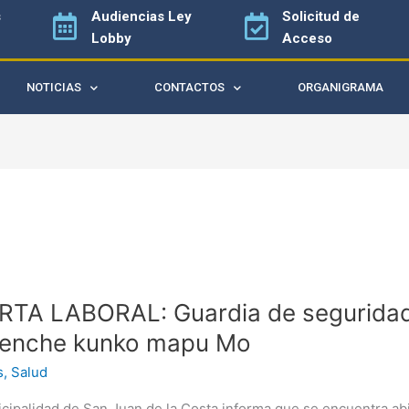
s
Audiencias
Ley
Solicitud de
Lobby
Acceso
NOTICIAS
CONTACTOS
ORGANIGRAMA
A
TA LABORAL: Guardia de seguridad p
L:
a
enche kunko mapu Mo
s
,
Salud
dad
cipalidad de San Juan de la Costa informa que se encuentra abi