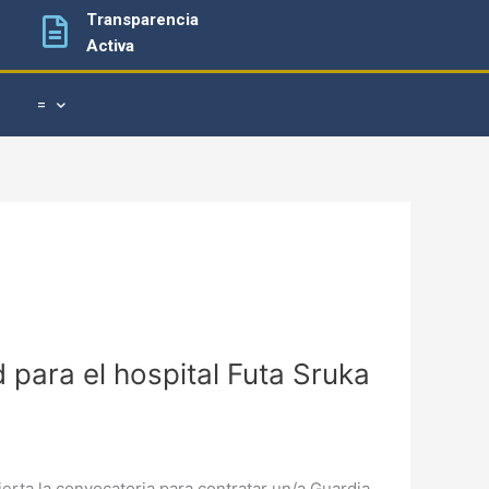
Transparencia
Activa
=
ara el hospital Futa Sruka
erta la convocatoria para contratar un/a Guardia