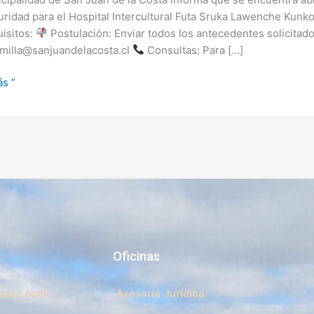
ridad para el Hospital Intercultural Futa Sruka Lawenche Kunko
l
isitos:
Postulación: Enviar todos los antecedentes solicitado
milla@sanjuandelacosta.cl
Consultas: Para […]
he
s ”
Oficinas
cía Local
Asesoría Jurídica