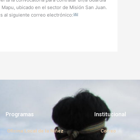
 Mapu, ubicado en el sector de Misión San Juan.
s al siguiente correo electrónico:
Programas
Institucional
Oficina Local de la Niñez
Correo