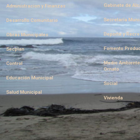
Gabinete de Alc
Administracion y Finanzas
Secretaría Muni
Desarrollo Comunitario
Deporte y Recr
Obras Municipales
Fomento Produc
Secplan
Medio Ambiente
Control
Ornato
Educación Municipal
Social
Salud Municipal
Vivienda