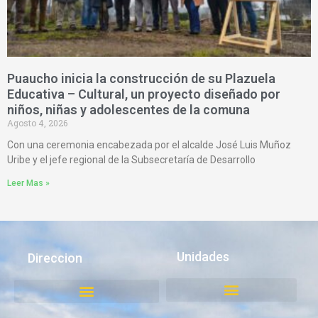
Puaucho inicia la construcción de su Plazuela
Educativa – Cultural, un proyecto diseñado por
niños, niñas y adolescentes de la comuna
Agosto 4, 2026
Con una ceremonia encabezada por el alcalde José Luis Muñoz
Uribe y el jefe regional de la Subsecretaría de Desarrollo
Leer Mas »
Unidades
Direccion
Juzgado de Policía Local
Medio Ambiente, Aseo y Ornato