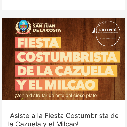
¡Asiste
a
la
Fiesta
Costumbrista
de
la
Cazuela
y
el
Milcao!
¡Asiste a la Fiesta Costumbrista de
la Cazuela y el Milcao!