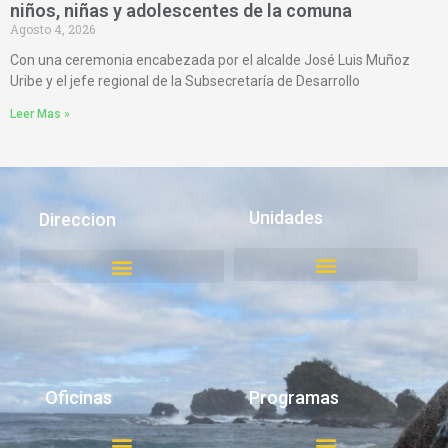
niños, niñas y adolescentes de la comuna
Agosto 4, 2026
Con una ceremonia encabezada por el alcalde José Luis Muñoz
Uribe y el jefe regional de la Subsecretaría de Desarrollo
Leer Mas »
Unidades
Direccion
Juzgado de Policía Local
Medio Ambiente, Aseo y Ornato
Oficinas
Programas