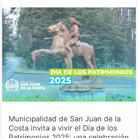
Municipalidad
de
San
Juan
de
la
Costa
invita
a
vivir
el
Día
de
los
Patrimonios
2025:
Municipalidad de San Juan de la
una
celebración
Costa invita a vivir el Día de los
de
Patrimonios 2025: una celebración