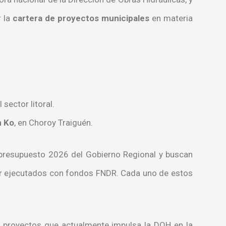
r la
cartera de proyectos municipales
en materia
el sector litoral.
n Ko
, en Choroy Traiguén.
 presupuesto 2026 del Gobierno Regional y buscan
r ejecutados con fondos FNDR. Cada uno de estos
e proyectos que actualmente impulsa la DOH en la