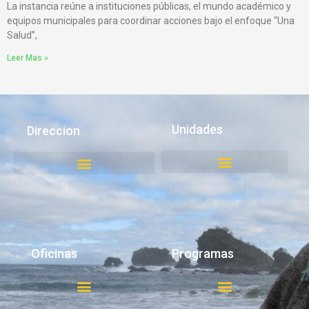
La instancia reúne a instituciones públicas, el mundo académico y
equipos municipales para coordinar acciones bajo el enfoque “Una
Salud”,
Leer Mas »
Unidades
Direccion
Juzgado de Policía Local
Medio Ambiente, Aseo y Ornato
Oficinas
Programas
Oficina del Adulto Mayor
Pesca y Acuicultura Artesanal
Organizaciones Comunitarias
OTRAS OFICINAS MUNICIPALES
Oficina Local de la Niñez
Registro Social de Hogares