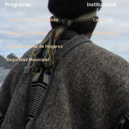
Programas
Institucional
Oficina Local de la Niñez
Correo
Chile Crece Contigo
Intranet SJC
Registro Social de Hogares
Seguridad Municipal