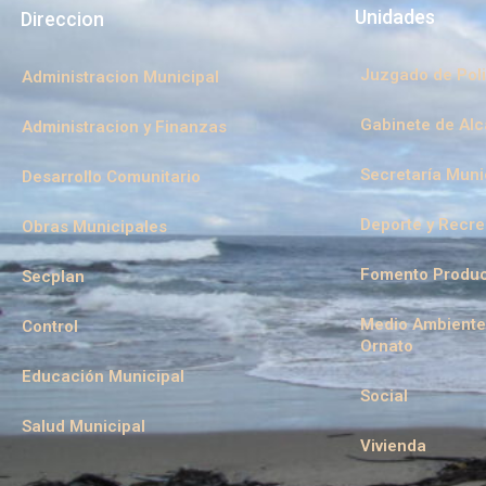
Unidades
Direccion
Juzgado de Poli
Administracion Municipal
Gabinete de Alc
Administracion y Finanzas
Secretaría Muni
Desarrollo Comunitario
Deporte y Recr
Obras Municipales
Fomento Produc
Secplan
Medio Ambiente
Control
Ornato
Educación Municipal
Social
Salud Municipal
Vivienda