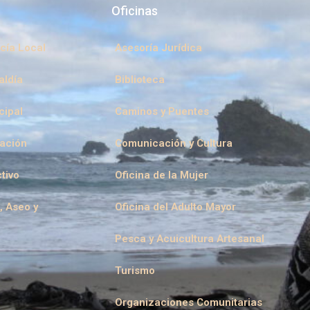
Oficinas
cía Local
Asesoría Jurídica
aldía
Biblioteca
cipal
Caminos y Puentes
eación
Comunicación y Cultura
tivo
Oficina de la Mujer
, Aseo y
Oficina del Adulto Mayor
Pesca y Acuicultura Artesanal
Turismo
Organizaciones Comunitarias