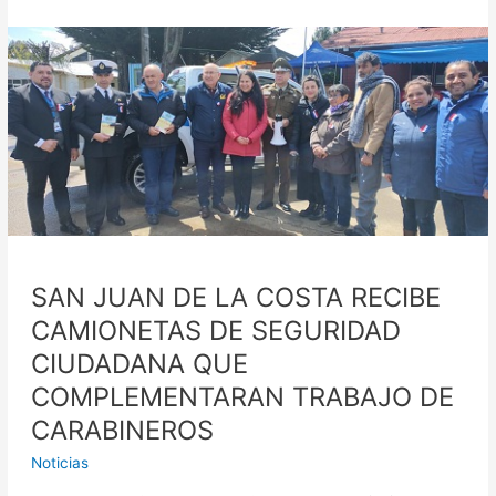
SAN
JUAN
DE
LA
COSTA
RECIBE
CAMIONETAS
DE
SEGURIDAD
CIUDADANA
QUE
SAN JUAN DE LA COSTA RECIBE
COMPLEMENTARAN
CAMIONETAS DE SEGURIDAD
TRABAJO
DE
CIUDADANA QUE
CARABINEROS
COMPLEMENTARAN TRABAJO DE
CARABINEROS
Noticias