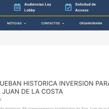
s
Audiencias
Ley
Solicitud de
Lobby
Acceso
NOTICIAS
CONTACTOS
ORGANIGRAMA
BAN
UEBAN HISTORICA INVERSION PAR
ICA
ION
 JUAN DE LA COSTA
s
IZACIONES
ito histórico, 56 organizaciones territoriales de San Juan de la