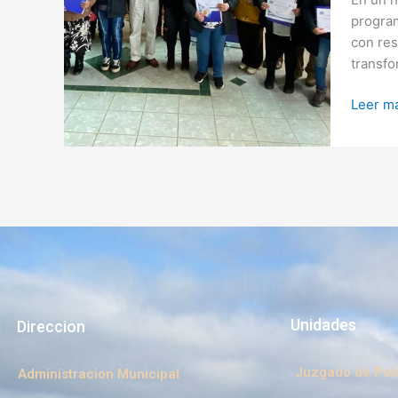
SAN
program
JUAN
con res
DE
transfo
LA
COSTA
Leer má
Unidades
Direccion
Juzgado de Poli
Administracion Municipal