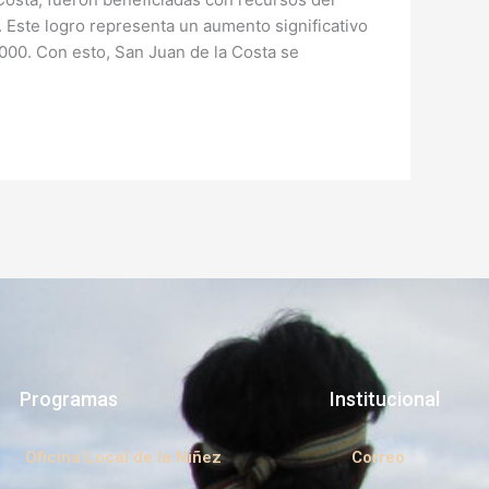
ste logro representa un aumento significativo
.000. Con esto, San Juan de la Costa se
Programas
Institucional
Oficina Local de la Niñez
Correo