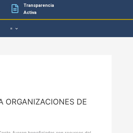
Transparencia
Activa
=
A ORGANIZACIONES DE
 Costa, fueron beneficiadas con recursos del