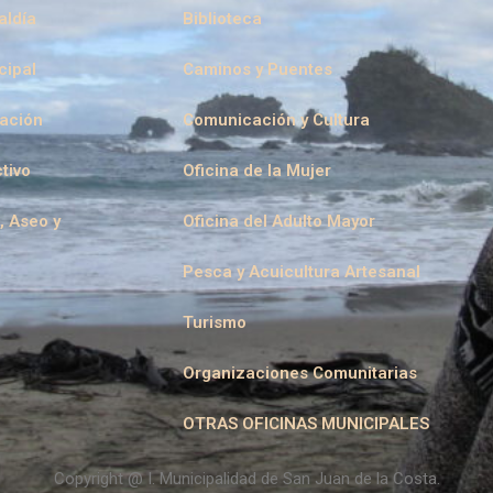
aldía
Biblioteca
cipal
Caminos y Puentes
eación
Comunicación y Cultura
tivo
Oficina de la Mujer
, Aseo y
Oficina del Adulto Mayor
Pesca y Acuicultura Artesanal
Turismo
Organizaciones Comunitarias
OTRAS OFICINAS MUNICIPALES
Copyright @ I. Municipalidad de San Juan de la Costa.