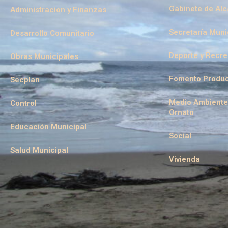
Gabinete de Alc
Administracion y Finanzas
Secretaría Muni
Desarrollo Comunitario
Deporte y Recr
Obras Municipales
Fomento Produc
Secplan
Medio Ambiente
Control
Ornato
Educación Municipal
Social
Salud Municipal
Vivienda