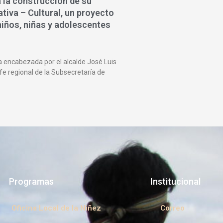
 la construcción de su
tiva – Cultural, un proyecto
niños, niñas y adolescentes
 encabezada por el alcalde José Luis
fe regional de la Subsecretaría de
Programas
Institucional
Oficina Local de la Niñez
Correo