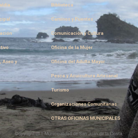
aldía
Biblioteca
cipal
Caminos y Puentes
eación
Comunicación y Cultura
tivo
Oficina de la Mujer
, Aseo y
Oficina del Adulto Mayor
Pesca y Acuicultura Artesanal
Turismo
Organizaciones Comunitarias
OTRAS OFICINAS MUNICIPALES
Copyright @ I. Municipalidad de San Juan de la Costa.