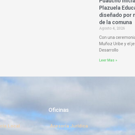
Puaucho inicia
Plazuela Educa
diseñado por 
de la comuna
Agosto 4, 2026
Con una ceremonia
Muñoz Uribe y el je
Desarrollo
Leer Mas »
Oficinas
cía Local
Asesoría Jurídica