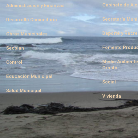
Gabinete de Alc
Administracion y Finanzas
Secretaría Muni
Desarrollo Comunitario
Deporte y Recr
Obras Municipales
Fomento Produc
Secplan
Medio Ambiente
Control
Ornato
Educación Municipal
Social
Salud Municipal
Vivienda